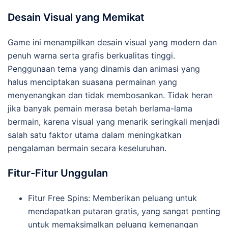
Desain Visual yang Memikat
Game ini menampilkan desain visual yang modern dan
penuh warna serta grafis berkualitas tinggi.
Penggunaan tema yang dinamis dan animasi yang
halus menciptakan suasana permainan yang
menyenangkan dan tidak membosankan. Tidak heran
jika banyak pemain merasa betah berlama-lama
bermain, karena visual yang menarik seringkali menjadi
salah satu faktor utama dalam meningkatkan
pengalaman bermain secara keseluruhan.
Fitur-Fitur Unggulan
Fitur Free Spins: Memberikan peluang untuk
mendapatkan putaran gratis, yang sangat penting
untuk memaksimalkan peluang kemenangan