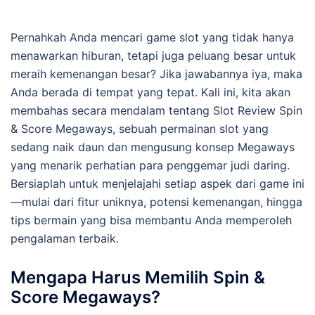
Pernahkah Anda mencari game slot yang tidak hanya
menawarkan hiburan, tetapi juga peluang besar untuk
meraih kemenangan besar? Jika jawabannya iya, maka
Anda berada di tempat yang tepat. Kali ini, kita akan
membahas secara mendalam tentang Slot Review Spin
& Score Megaways, sebuah permainan slot yang
sedang naik daun dan mengusung konsep Megaways
yang menarik perhatian para penggemar judi daring.
Bersiaplah untuk menjelajahi setiap aspek dari game ini
—mulai dari fitur uniknya, potensi kemenangan, hingga
tips bermain yang bisa membantu Anda memperoleh
pengalaman terbaik.
Mengapa Harus Memilih Spin &
Score Megaways?