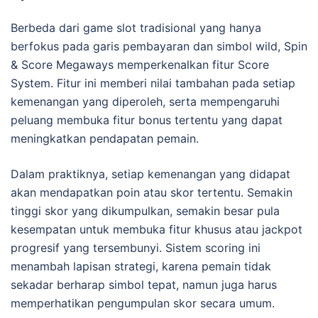
Berbeda dari game slot tradisional yang hanya
berfokus pada garis pembayaran dan simbol wild, Spin
& Score Megaways memperkenalkan fitur Score
System. Fitur ini memberi nilai tambahan pada setiap
kemenangan yang diperoleh, serta mempengaruhi
peluang membuka fitur bonus tertentu yang dapat
meningkatkan pendapatan pemain.
Dalam praktiknya, setiap kemenangan yang didapat
akan mendapatkan poin atau skor tertentu. Semakin
tinggi skor yang dikumpulkan, semakin besar pula
kesempatan untuk membuka fitur khusus atau jackpot
progresif yang tersembunyi. Sistem scoring ini
menambah lapisan strategi, karena pemain tidak
sekadar berharap simbol tepat, namun juga harus
memperhatikan pengumpulan skor secara umum.