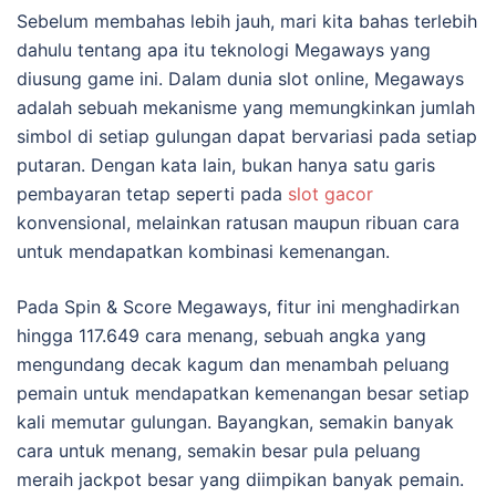
Sebelum membahas lebih jauh, mari kita bahas terlebih
dahulu tentang apa itu teknologi Megaways yang
diusung game ini. Dalam dunia slot online, Megaways
adalah sebuah mekanisme yang memungkinkan jumlah
simbol di setiap gulungan dapat bervariasi pada setiap
putaran. Dengan kata lain, bukan hanya satu garis
pembayaran tetap seperti pada
slot gacor
konvensional, melainkan ratusan maupun ribuan cara
untuk mendapatkan kombinasi kemenangan.
Pada Spin & Score Megaways, fitur ini menghadirkan
hingga 117.649 cara menang, sebuah angka yang
mengundang decak kagum dan menambah peluang
pemain untuk mendapatkan kemenangan besar setiap
kali memutar gulungan. Bayangkan, semakin banyak
cara untuk menang, semakin besar pula peluang
meraih jackpot besar yang diimpikan banyak pemain.