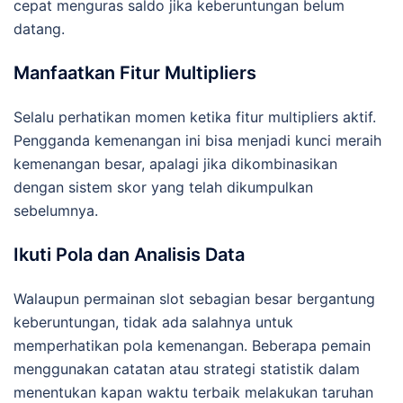
cepat menguras saldo jika keberuntungan belum
datang.
Manfaatkan Fitur Multipliers
Selalu perhatikan momen ketika fitur multipliers aktif.
Pengganda kemenangan ini bisa menjadi kunci meraih
kemenangan besar, apalagi jika dikombinasikan
dengan sistem skor yang telah dikumpulkan
sebelumnya.
Ikuti Pola dan Analisis Data
Walaupun permainan slot sebagian besar bergantung
keberuntungan, tidak ada salahnya untuk
memperhatikan pola kemenangan. Beberapa pemain
menggunakan catatan atau strategi statistik dalam
menentukan kapan waktu terbaik melakukan taruhan