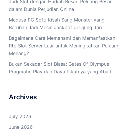
Judi Slot dengan Hadiah Besar: Peluang Besar
dalam Dunia Perjudian Online
Medusa PG Soft: Kisah Sang Monster yang
Berubah Jadi Mesin Jackpot di Ujung Jari
Bagaimana Cara Memahami dan Memanfaatkan
Rtp Slot Server Luar untuk Meningkatkan Peluang
Menang?
Bukan Sekadar Slot Biasa: Gates Of Olympus
Pragmatic Play dan Daya Pikatnya yang Abadi
Archives
July 2026
June 2026