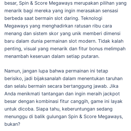
besar, Spin & Score Megaways merupakan pilihan yang
menarik bagi mereka yang ingin merasakan sensasi
berbeda saat bermain slot daring. Teknologi
Megaways yang menghadirkan ratusan ribu cara
menang dan sistem skor yang unik memberi dimensi
baru dalam dunia permainan slot modern. Tidak kalah
penting, visual yang menarik dan fitur bonus melimpah
menambah keseruan dalam setiap putaran.
Namun, jangan lupa bahwa permainan ini tetap
berisiko, jadi bijaksanalah dalam menentukan taruhan
dan selalu bermain secara bertanggung jawab. Jika
Anda menikmati tantangan dan ingin meraih jackpot
besar dengan kombinasi fitur canggih, game ini layak
untuk dicoba. Siapa tahu, keberuntungan sedang
menunggu di balik gulungan Spin & Score Megaways,
bukan?