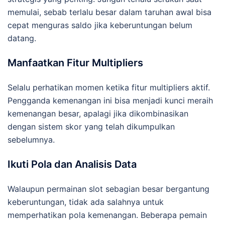
memulai, sebab terlalu besar dalam taruhan awal bisa
cepat menguras saldo jika keberuntungan belum
datang.
Manfaatkan Fitur Multipliers
Selalu perhatikan momen ketika fitur multipliers aktif.
Pengganda kemenangan ini bisa menjadi kunci meraih
kemenangan besar, apalagi jika dikombinasikan
dengan sistem skor yang telah dikumpulkan
sebelumnya.
Ikuti Pola dan Analisis Data
Walaupun permainan slot sebagian besar bergantung
keberuntungan, tidak ada salahnya untuk
memperhatikan pola kemenangan. Beberapa pemain