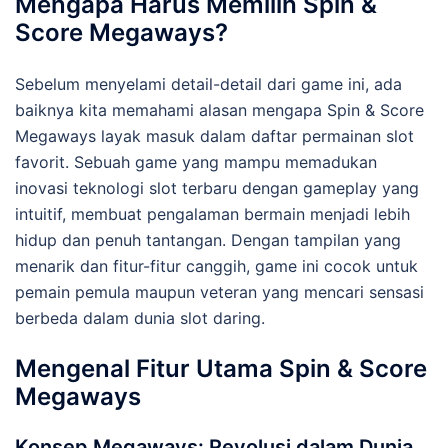
Mengapa Harus Memilih Spin &
Score Megaways?
Sebelum menyelami detail-detail dari game ini, ada
baiknya kita memahami alasan mengapa Spin & Score
Megaways layak masuk dalam daftar permainan slot
favorit. Sebuah game yang mampu memadukan
inovasi teknologi slot terbaru dengan gameplay yang
intuitif, membuat pengalaman bermain menjadi lebih
hidup dan penuh tantangan. Dengan tampilan yang
menarik dan fitur-fitur canggih, game ini cocok untuk
pemain pemula maupun veteran yang mencari sensasi
berbeda dalam dunia slot daring.
Mengenal Fitur Utama Spin & Score
Megaways
Konsep Megaways: Revolusi dalam Dunia