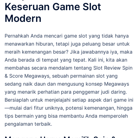
Keseruan Game Slot
Modern
Pernahkah Anda mencari game slot yang tidak hanya
menawarkan hiburan, tetapi juga peluang besar untuk
meraih kemenangan besar? Jika jawabannya iya, maka
Anda berada di tempat yang tepat. Kali ini, kita akan
membahas secara mendalam tentang Slot Review Spin
& Score Megaways, sebuah permainan slot yang
sedang naik daun dan mengusung konsep Megaways
yang menarik perhatian para penggemar judi daring.
Bersiaplah untuk menjelajahi setiap aspek dari game ini
—mulai dari fitur uniknya, potensi kemenangan, hingga
tips bermain yang bisa membantu Anda memperoleh
pengalaman terbaik.