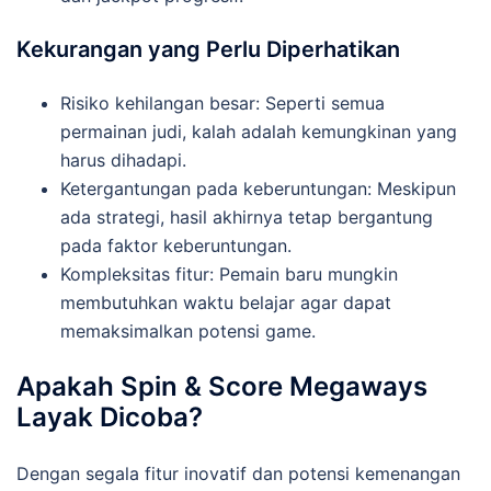
Kekurangan yang Perlu Diperhatikan
Risiko kehilangan besar: Seperti semua
permainan judi, kalah adalah kemungkinan yang
harus dihadapi.
Ketergantungan pada keberuntungan: Meskipun
ada strategi, hasil akhirnya tetap bergantung
pada faktor keberuntungan.
Kompleksitas fitur: Pemain baru mungkin
membutuhkan waktu belajar agar dapat
memaksimalkan potensi game.
Apakah Spin & Score Megaways
Layak Dicoba?
Dengan segala fitur inovatif dan potensi kemenangan