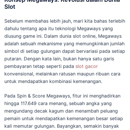
Slot
Sebelum membahas lebih jauh, mari kita bahas terlebih
dahulu tentang apa itu teknologi Megaways yang
diusung game ini. Dalam dunia slot online, Megaways
adalah sebuah mekanisme yang memungkinkan jumlah
simbol di setiap gulungan dapat bervariasi pada setiap
putaran. Dengan kata lain, bukan hanya satu garis
pembayaran tetap seperti pada
slot gacor
konvensional, melainkan ratusan maupun ribuan cara
untuk mendapatkan kombinasi kemenangan.
Pada Spin & Score Megaways, fitur ini menghadirkan
hingga 117.649 cara menang, sebuah angka yang
mengundang decak kagum dan menambah peluang
pemain untuk mendapatkan kemenangan besar setiap
kali memutar gulungan. Bayangkan, semakin banyak