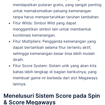
mendapatkan putaran gratis, yang sangat penting
untuk memaksimalkan peluang kemenangan
tanpa harus mempertaruhkan taruhan tambahan.
Fitur Wilds: Simbol Wild yang dapat
menggantikan simbol lain untuk membentuk
kombinasi kemenangan.
Fitur Multipliers: Pengganda kemenangan yang
dapat bertambah selama fitur tertentu aktif,
sehingga kemenangan besar bisa lebih mudah
diraih.
Fitur Score System: Sistem unik yang akan kita
bahas lebih lengkap di bagian berikutnya, yang
membuat game ini berbeda dari slot Megaways
lainnya.
Menelusuri Sistem Score pada Spin
& Score Megaways