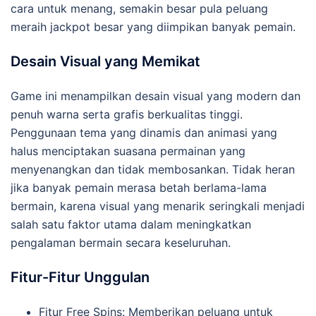
cara untuk menang, semakin besar pula peluang
meraih jackpot besar yang diimpikan banyak pemain.
Desain Visual yang Memikat
Game ini menampilkan desain visual yang modern dan
penuh warna serta grafis berkualitas tinggi.
Penggunaan tema yang dinamis dan animasi yang
halus menciptakan suasana permainan yang
menyenangkan dan tidak membosankan. Tidak heran
jika banyak pemain merasa betah berlama-lama
bermain, karena visual yang menarik seringkali menjadi
salah satu faktor utama dalam meningkatkan
pengalaman bermain secara keseluruhan.
Fitur-Fitur Unggulan
Fitur Free Spins: Memberikan peluang untuk