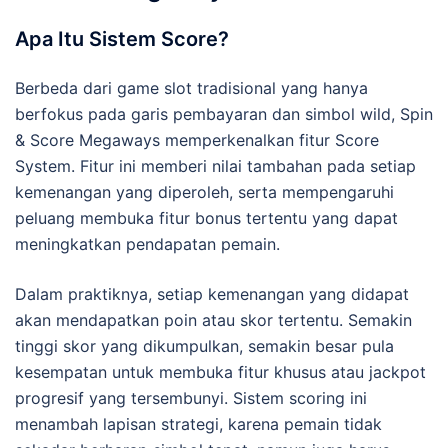
Apa Itu Sistem Score?
Berbeda dari game slot tradisional yang hanya
berfokus pada garis pembayaran dan simbol wild, Spin
& Score Megaways memperkenalkan fitur Score
System. Fitur ini memberi nilai tambahan pada setiap
kemenangan yang diperoleh, serta mempengaruhi
peluang membuka fitur bonus tertentu yang dapat
meningkatkan pendapatan pemain.
Dalam praktiknya, setiap kemenangan yang didapat
akan mendapatkan poin atau skor tertentu. Semakin
tinggi skor yang dikumpulkan, semakin besar pula
kesempatan untuk membuka fitur khusus atau jackpot
progresif yang tersembunyi. Sistem scoring ini
menambah lapisan strategi, karena pemain tidak