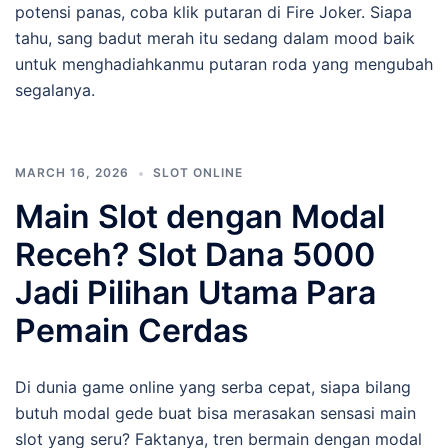
potensi panas, coba klik putaran di Fire Joker. Siapa
tahu, sang badut merah itu sedang dalam mood baik
untuk menghadiahkanmu putaran roda yang mengubah
segalanya.
MARCH 16, 2026
SLOT ONLINE
Main Slot dengan Modal
Receh? Slot Dana 5000
Jadi Pilihan Utama Para
Pemain Cerdas
Di dunia game online yang serba cepat, siapa bilang
butuh modal gede buat bisa merasakan sensasi main
slot yang seru? Faktanya, tren bermain dengan modal