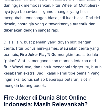
dan nggak membosankan. Fitur Wheel of Multipliers-
nya juga benar-benar game changer yang bisa
mengubah kemenangan biasa jadi luar biasa. Dari sisi
desain, nostalgia yang ditawarkannya autentik dan
dikerjakan dengan sangat rapi.
Di sisi lain, buat pemain yang doyan slot dengan
cerita, fitur bonus mini-games, atau jalan cerita yang
berlapis,
Fire Joker Play’N Go
mungkin terasa terlalu
“polos”. Slot ini mengandalkan momen ledakan dari
fitur Wheel-nya, dan untuk mencapai trigger itu, butuh
kesabaran ekstra. Jadi, kalau kamu tipe pemain yang
ingin aksi bonus setiap beberapa putaran, slot ini
mungkin kurang cocok.
Fire Joker di Dunia Slot Online
Indonesia: Masih Relevankah?