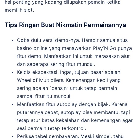
hal penting yang kadang dilupakan pemain ketika
memilih slot.
Tips Ringan Buat Nikmatin Permainannya
Coba dulu versi demo-nya. Hampir semua situs
kasino online yang menawarkan Play’N Go punya
fitur demo. Manfaatkan ini untuk merasakan alur
dan seberapa sering fitur muncul.
Kelola ekspektasi. Ingat, tujuan besar adalah
Wheel of Multipliers. Kemenangan kecil yang
sering adalah “bensin” untuk tetap bermain
sampai fitur itu muncul.
Manfaatkan fitur autoplay dengan bijak. Karena
putarannya cepat, autoplay bisa membantu, tapi
tetap atur batas kekalahan dan kemenangan agar
sesi bermain tetap terkontrol.
Periksa tabel pembayaran. Meski simpel, tahu