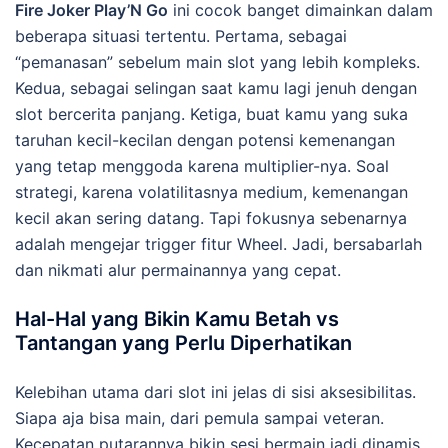
Fire Joker Play’N Go
ini cocok banget dimainkan dalam
beberapa situasi tertentu. Pertama, sebagai
“pemanasan” sebelum main slot yang lebih kompleks.
Kedua, sebagai selingan saat kamu lagi jenuh dengan
slot bercerita panjang. Ketiga, buat kamu yang suka
taruhan kecil-kecilan dengan potensi kemenangan
yang tetap menggoda karena multiplier-nya. Soal
strategi, karena volatilitasnya medium, kemenangan
kecil akan sering datang. Tapi fokusnya sebenarnya
adalah mengejar trigger fitur Wheel. Jadi, bersabarlah
dan nikmati alur permainannya yang cepat.
Hal-Hal yang Bikin Kamu Betah vs
Tantangan yang Perlu Diperhatikan
Kelebihan utama dari slot ini jelas di sisi aksesibilitas.
Siapa aja bisa main, dari pemula sampai veteran.
Kecepatan putarannya bikin sesi bermain jadi dinamis