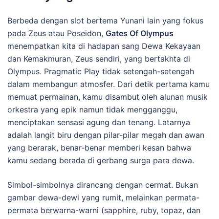
Berbeda dengan slot bertema Yunani lain yang fokus
pada Zeus atau Poseidon,
Gates Of Olympus
menempatkan kita di hadapan sang Dewa Kekayaan
dan Kemakmuran, Zeus sendiri, yang bertakhta di
Olympus. Pragmatic Play tidak setengah-setengah
dalam membangun atmosfer. Dari detik pertama kamu
memuat permainan, kamu disambut oleh alunan musik
orkestra yang epik namun tidak mengganggu,
menciptakan sensasi agung dan tenang. Latarnya
adalah langit biru dengan pilar-pilar megah dan awan
yang berarak, benar-benar memberi kesan bahwa
kamu sedang berada di gerbang surga para dewa.
Simbol-simbolnya dirancang dengan cermat. Bukan
gambar dewa-dewi yang rumit, melainkan permata-
permata berwarna-warni (sapphire, ruby, topaz, dan