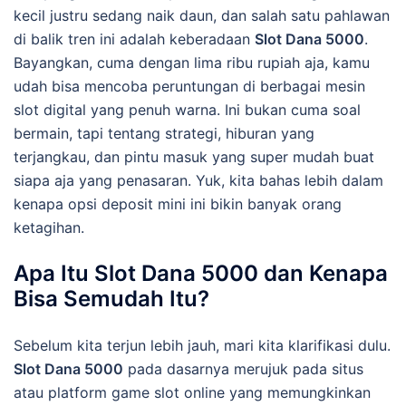
kecil justru sedang naik daun, dan salah satu pahlawan
di balik tren ini adalah keberadaan
Slot Dana 5000
.
Bayangkan, cuma dengan lima ribu rupiah aja, kamu
udah bisa mencoba peruntungan di berbagai mesin
slot digital yang penuh warna. Ini bukan cuma soal
bermain, tapi tentang strategi, hiburan yang
terjangkau, dan pintu masuk yang super mudah buat
siapa aja yang penasaran. Yuk, kita bahas lebih dalam
kenapa opsi deposit mini ini bikin banyak orang
ketagihan.
Apa Itu Slot Dana 5000 dan Kenapa
Bisa Semudah Itu?
Sebelum kita terjun lebih jauh, mari kita klarifikasi dulu.
Slot Dana 5000
pada dasarnya merujuk pada situs
atau platform game slot online yang memungkinkan