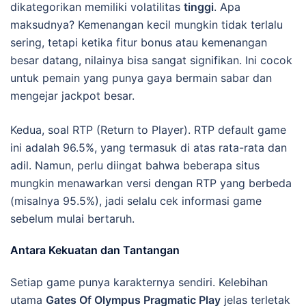
dikategorikan memiliki volatilitas
tinggi
. Apa
maksudnya? Kemenangan kecil mungkin tidak terlalu
sering, tetapi ketika fitur bonus atau kemenangan
besar datang, nilainya bisa sangat signifikan. Ini cocok
untuk pemain yang punya gaya bermain sabar dan
mengejar jackpot besar.
Kedua, soal RTP (Return to Player). RTP default game
ini adalah 96.5%, yang termasuk di atas rata-rata dan
adil. Namun, perlu diingat bahwa beberapa situs
mungkin menawarkan versi dengan RTP yang berbeda
(misalnya 95.5%), jadi selalu cek informasi game
sebelum mulai bertaruh.
Antara Kekuatan dan Tantangan
Setiap game punya karakternya sendiri. Kelebihan
utama
Gates Of Olympus Pragmatic Play
jelas terletak