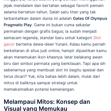
jejak mendalam dan bertahan sebagai favorit pemain
selama bertahun-tahun. Salah satu titan yang tak
terbantahkan dalam dunia ini adalah
Gates Of Olympus
Pragmatic Play
. Game ini bukan cuma sekadar
permainan dengan grafis bagus; ia sudah menjadi
semacam legenda, standar baru untuk kategori
Slot
gacor
bertema dewa-dewi Yunani. Kalau kamu pernah
berkeliaran di situs judi online, hampir dipastikan kamu
akan menemukan ikon khasnya: latar belakang awan
biru dan simbol permata yang berkilauan. Tapi apa sih
sebenarnya yang membuat slot ini begitu spesial dan
terus dicari? Yuk, kita bahas lebih dalam, mulai dari
mitos di baliknya sampai strategi untuk
memaksimalkan potensi kemenangan.
Melampaui Mitos: Konsep dan
Visual yang Memukau