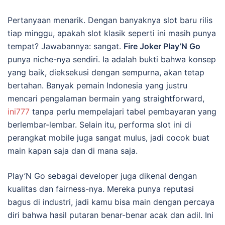
Pertanyaan menarik. Dengan banyaknya slot baru rilis
tiap minggu, apakah slot klasik seperti ini masih punya
tempat? Jawabannya: sangat.
Fire Joker Play’N Go
punya niche-nya sendiri. Ia adalah bukti bahwa konsep
yang baik, dieksekusi dengan sempurna, akan tetap
bertahan. Banyak pemain Indonesia yang justru
mencari pengalaman bermain yang straightforward,
ini777
tanpa perlu mempelajari tabel pembayaran yang
berlembar-lembar. Selain itu, performa slot ini di
perangkat mobile juga sangat mulus, jadi cocok buat
main kapan saja dan di mana saja.
Play’N Go sebagai developer juga dikenal dengan
kualitas dan fairness-nya. Mereka punya reputasi
bagus di industri, jadi kamu bisa main dengan percaya
diri bahwa hasil putaran benar-benar acak dan adil. Ini