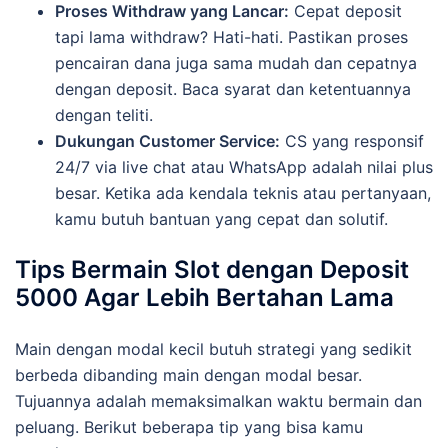
Proses Withdraw yang Lancar:
Cepat deposit
tapi lama withdraw? Hati-hati. Pastikan proses
pencairan dana juga sama mudah dan cepatnya
dengan deposit. Baca syarat dan ketentuannya
dengan teliti.
Dukungan Customer Service:
CS yang responsif
24/7 via live chat atau WhatsApp adalah nilai plus
besar. Ketika ada kendala teknis atau pertanyaan,
kamu butuh bantuan yang cepat dan solutif.
Tips Bermain Slot dengan Deposit
5000 Agar Lebih Bertahan Lama
Main dengan modal kecil butuh strategi yang sedikit
berbeda dibanding main dengan modal besar.
Tujuannya adalah memaksimalkan waktu bermain dan
peluang. Berikut beberapa tip yang bisa kamu