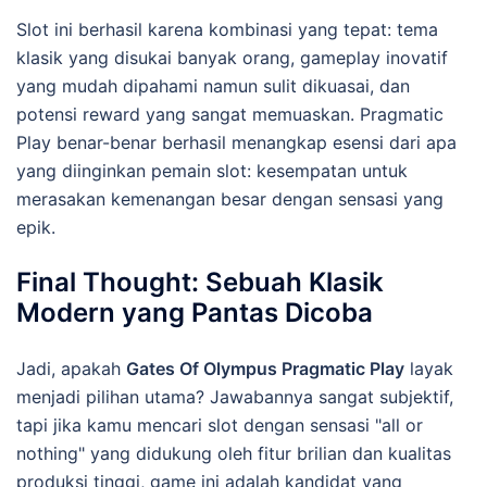
Slot ini berhasil karena kombinasi yang tepat: tema
klasik yang disukai banyak orang, gameplay inovatif
yang mudah dipahami namun sulit dikuasai, dan
potensi reward yang sangat memuaskan. Pragmatic
Play benar-benar berhasil menangkap esensi dari apa
yang diinginkan pemain slot: kesempatan untuk
merasakan kemenangan besar dengan sensasi yang
epik.
Final Thought: Sebuah Klasik
Modern yang Pantas Dicoba
Jadi, apakah
Gates Of Olympus Pragmatic Play
layak
menjadi pilihan utama? Jawabannya sangat subjektif,
tapi jika kamu mencari slot dengan sensasi "all or
nothing" yang didukung oleh fitur brilian dan kualitas
produksi tinggi, game ini adalah kandidat yang