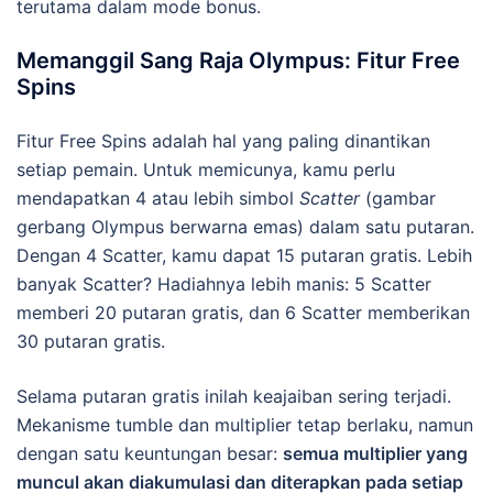
terutama dalam mode bonus.
Memanggil Sang Raja Olympus: Fitur Free
Spins
Fitur Free Spins adalah hal yang paling dinantikan
setiap pemain. Untuk memicunya, kamu perlu
mendapatkan 4 atau lebih simbol
Scatter
(gambar
gerbang Olympus berwarna emas) dalam satu putaran.
Dengan 4 Scatter, kamu dapat 15 putaran gratis. Lebih
banyak Scatter? Hadiahnya lebih manis: 5 Scatter
memberi 20 putaran gratis, dan 6 Scatter memberikan
30 putaran gratis.
Selama putaran gratis inilah keajaiban sering terjadi.
Mekanisme tumble dan multiplier tetap berlaku, namun
dengan satu keuntungan besar:
semua multiplier yang
muncul akan diakumulasi dan diterapkan pada setiap