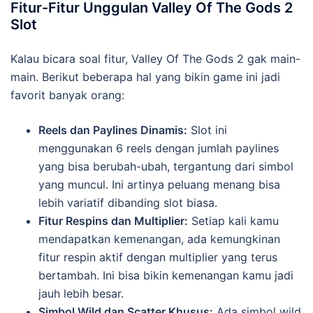
Fitur-Fitur Unggulan Valley Of The Gods 2
Slot
Kalau bicara soal fitur, Valley Of The Gods 2 gak main-
main. Berikut beberapa hal yang bikin game ini jadi
favorit banyak orang:
Reels dan Paylines Dinamis:
Slot ini
menggunakan 6 reels dengan jumlah paylines
yang bisa berubah-ubah, tergantung dari simbol
yang muncul. Ini artinya peluang menang bisa
lebih variatif dibanding slot biasa.
Fitur Respins dan Multiplier:
Setiap kali kamu
mendapatkan kemenangan, ada kemungkinan
fitur respin aktif dengan multiplier yang terus
bertambah. Ini bisa bikin kemenangan kamu jadi
jauh lebih besar.
Simbol Wild dan Scatter Khusus:
Ada simbol wild