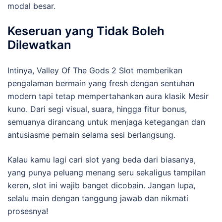
modal besar.
Keseruan yang Tidak Boleh
Dilewatkan
Intinya, Valley Of The Gods 2 Slot memberikan
pengalaman bermain yang fresh dengan sentuhan
modern tapi tetap mempertahankan aura klasik Mesir
kuno. Dari segi visual, suara, hingga fitur bonus,
semuanya dirancang untuk menjaga ketegangan dan
antusiasme pemain selama sesi berlangsung.
Kalau kamu lagi cari slot yang beda dari biasanya,
yang punya peluang menang seru sekaligus tampilan
keren, slot ini wajib banget dicobain. Jangan lupa,
selalu main dengan tanggung jawab dan nikmati
prosesnya!