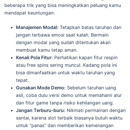
beberapa trik yang bisa meningkatkan peluang kamu
mendapat keuntungan:
Manajemen Modal:
Tetapkan batas taruhan dan
jangan terbawa emosi saat kalah. Bermain
dengan modal yang sudah ditentukan akan
membuat kamu tetap aman.
Kenali Pola Fitur:
Perhatikan kapan fitur respin
atau free spins sering muncul. Kadang pola ini
bisa dimanfaatkan untuk waktu taruhan yang
tepat.
Gunakan Mode Demo:
Sebelum taruhan uang
asli, coba dulu versi demo untuk memahami alur
dan fitur game tanpa risiko kehilangan uang.
Jangan Terburu-buru:
Nikmati permainan dengan
santai, karena slot terbaik biasanya butuh waktu
untuk “panas” dan memberikan kemenangan