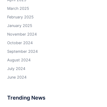
March 2025
February 2025
January 2025
November 2024
October 2024
September 2024
August 2024
July 2024
June 2024
Trending News