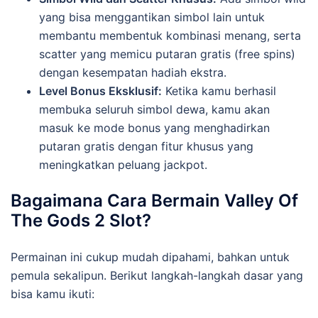
yang bisa menggantikan simbol lain untuk
membantu membentuk kombinasi menang, serta
scatter yang memicu putaran gratis (free spins)
dengan kesempatan hadiah ekstra.
Level Bonus Eksklusif:
Ketika kamu berhasil
membuka seluruh simbol dewa, kamu akan
masuk ke mode bonus yang menghadirkan
putaran gratis dengan fitur khusus yang
meningkatkan peluang jackpot.
Bagaimana Cara Bermain Valley Of
The Gods 2 Slot?
Permainan ini cukup mudah dipahami, bahkan untuk
pemula sekalipun. Berikut langkah-langkah dasar yang
bisa kamu ikuti: