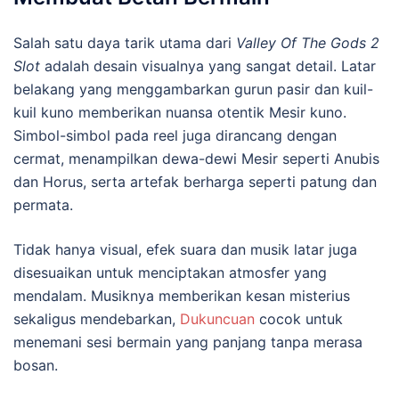
Salah satu daya tarik utama dari
Valley Of The Gods 2
Slot
adalah desain visualnya yang sangat detail. Latar
belakang yang menggambarkan gurun pasir dan kuil-
kuil kuno memberikan nuansa otentik Mesir kuno.
Simbol-simbol pada reel juga dirancang dengan
cermat, menampilkan dewa-dewi Mesir seperti Anubis
dan Horus, serta artefak berharga seperti patung dan
permata.
Tidak hanya visual, efek suara dan musik latar juga
disesuaikan untuk menciptakan atmosfer yang
mendalam. Musiknya memberikan kesan misterius
sekaligus mendebarkan,
Dukuncuan
cocok untuk
menemani sesi bermain yang panjang tanpa merasa
bosan.