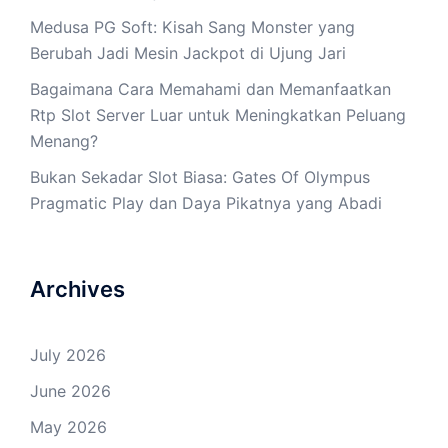
Medusa PG Soft: Kisah Sang Monster yang
Berubah Jadi Mesin Jackpot di Ujung Jari
Bagaimana Cara Memahami dan Memanfaatkan
Rtp Slot Server Luar untuk Meningkatkan Peluang
Menang?
Bukan Sekadar Slot Biasa: Gates Of Olympus
Pragmatic Play dan Daya Pikatnya yang Abadi
Archives
July 2026
June 2026
May 2026