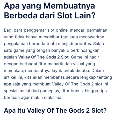
Apa yang Membuatnya
Berbeda dari Slot Lain?
Bagi para penggemar slot online, mencari permainan
yang tidak hanya menghibur tapi juga menawarkan
pengalaman berbeda tentu menjadi prioritas. Salah
satu game yang tengah banyak diperbincangkan
adalah
Valley Of The Gods 2 Slot
. Game ini hadir
dengan berbagai fitur menarik dan visual yang
memukau, membuatnya layak untuk dicoba. Dalam
artikel ini, kita akan membahas secara lengkap tentang
apa saja yang membuat Valley Of The Gods 2 slot ini
spesial, mulai dari gameplay, fitur bonus, hingga tips
bermain agar makin maksimal.
Apa Itu Valley Of The Gods 2 Slot?