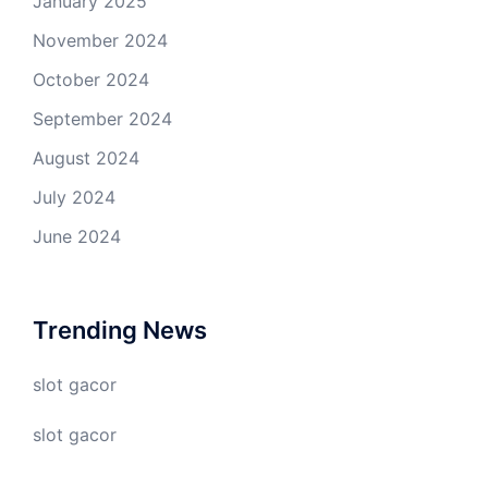
January 2025
November 2024
October 2024
September 2024
August 2024
July 2024
June 2024
Trending News
slot gacor
slot gacor