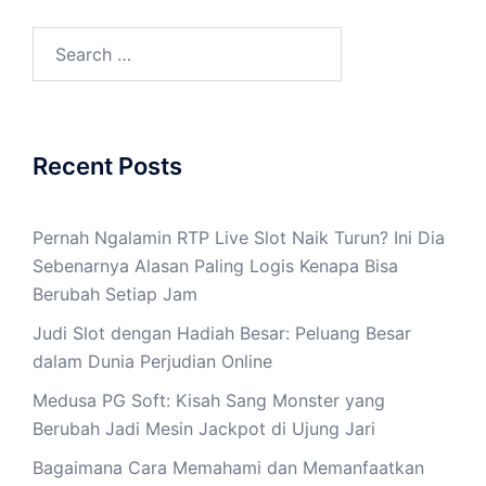
Search
for:
Recent Posts
Pernah Ngalamin RTP Live Slot Naik Turun? Ini Dia
Sebenarnya Alasan Paling Logis Kenapa Bisa
Berubah Setiap Jam
Judi Slot dengan Hadiah Besar: Peluang Besar
dalam Dunia Perjudian Online
Medusa PG Soft: Kisah Sang Monster yang
Berubah Jadi Mesin Jackpot di Ujung Jari
Bagaimana Cara Memahami dan Memanfaatkan