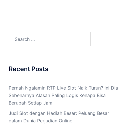
Search
for:
Recent Posts
Pernah Ngalamin RTP Live Slot Naik Turun? Ini Dia
Sebenarnya Alasan Paling Logis Kenapa Bisa
Berubah Setiap Jam
Judi Slot dengan Hadiah Besar: Peluang Besar
dalam Dunia Perjudian Online