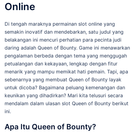
Online
Di tengah maraknya permainan slot online yang
semakin inovatif dan mendebarkan, satu judul yang
belakangan ini mencuri perhatian para pecinta judi
daring adalah Queen of Bounty. Game ini menawarkan
pengalaman berbeda dengan tema yang menggugah
petualangan dan kekayaan, lengkap dengan fitur
menarik yang mampu memikat hati pemain. Tapi, apa
sebenarnya yang membuat Queen of Bounty layak
untuk dicoba? Bagaimana peluang kemenangan dan
keunikan yang dihadirkan? Mari kita telusuri secara
mendalam dalam ulasan slot Queen of Bounty berikut
ini.
Apa Itu Queen of Bounty?