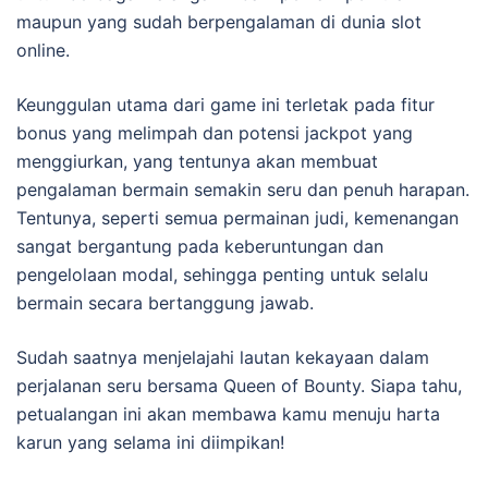
maupun yang sudah berpengalaman di dunia slot
online.
Keunggulan utama dari game ini terletak pada fitur
bonus yang melimpah dan potensi jackpot yang
menggiurkan, yang tentunya akan membuat
pengalaman bermain semakin seru dan penuh harapan.
Tentunya, seperti semua permainan judi, kemenangan
sangat bergantung pada keberuntungan dan
pengelolaan modal, sehingga penting untuk selalu
bermain secara bertanggung jawab.
Sudah saatnya menjelajahi lautan kekayaan dalam
perjalanan seru bersama Queen of Bounty. Siapa tahu,
petualangan ini akan membawa kamu menuju harta
karun yang selama ini diimpikan!