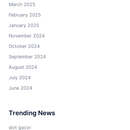
March 2025
February 2025
January 2025
November 2024
October 2024
September 2024
August 2024
July 2024
June 2024
Trending News
slot gacor