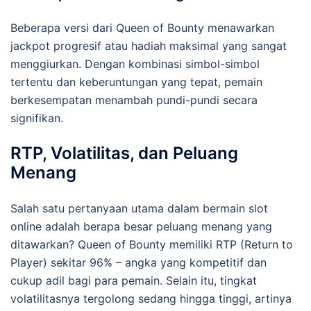
Beberapa versi dari Queen of Bounty menawarkan
jackpot progresif atau hadiah maksimal yang sangat
menggiurkan. Dengan kombinasi simbol-simbol
tertentu dan keberuntungan yang tepat, pemain
berkesempatan menambah pundi-pundi secara
signifikan.
RTP, Volatilitas, dan Peluang
Menang
Salah satu pertanyaan utama dalam bermain slot
online adalah berapa besar peluang menang yang
ditawarkan? Queen of Bounty memiliki RTP (Return to
Player) sekitar 96% – angka yang kompetitif dan
cukup adil bagi para pemain. Selain itu, tingkat
volatilitasnya tergolong sedang hingga tinggi, artinya