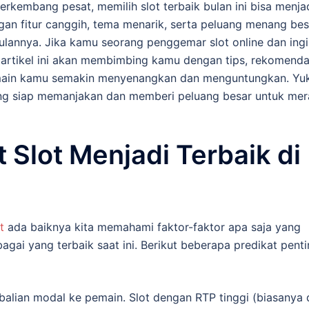
rkembang pesat, memilih slot terbaik bulan ini bisa menja
ngan fitur canggih, tema menarik, serta peluang menang bes
ulannya. Jika kamu seorang penggemar slot online dan ing
 artikel ini akan membimbing kamu dengan tips, rekomenda
ain kamu semakin menyenangkan dan menguntungkan. Yuk
 yang siap memanjakan dan memberi peluang besar untuk mer
Slot Menjadi Terbaik di
t
ada baiknya kita memahami faktor-faktor apa saja yang
gai yang terbaik saat ini. Berikut beberapa predikat pent
balian modal ke pemain. Slot dengan RTP tinggi (biasanya 