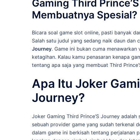
Gaming Third Prince’
Membuatnya Spesial?
Bicara soal game slot online, pasti banyak d
Salah satu judul yang sedang naik daun dan 
Journey
. Game ini bukan cuma menawarkan v
ketagihan. Kalau kamu penasaran kenapa game 
tentang apa saja yang membuat Third Prince’
Apa Itu Joker Gami
Journey?
Joker Gaming Third Prince’S Journey adalah 
sebuah provider game yang sudah terkenal den
dalam game ini berkisah tentang perjalanan p