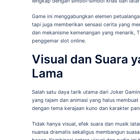
lengkap dengan simbol-simbol khas dan lata
Game ini menggabungkan elemen petualangan 
tapi juga memberikan sensasi cerita yang me
dan mekanisme kemenangan yang menarik, Thi
penggemar slot online.
Visual dan Suara y
Lama
Salah satu daya tarik utama dari Joker Gaming
yang tajam dan animasi yang halus membuat s
dengan tema kerajaan kuno dan karakter pa
Tidak hanya visual, efek suara dan musik la
nuansa dramatis sekaligus membangun suasa