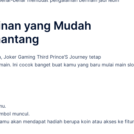
i benar-benar membuat pengalaman bermain jadi lebih
inan yang Mudah
nantang
, Joker Gaming Third Prince’S Journey tetap
in. Ini cocok banget buat kamu yang baru mulai main slo
mu.
imbol muncul.
amu akan mendapat hadiah berupa koin atau akses ke fitur