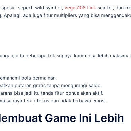
 spesial seperti wild symbol,
Vegas108 Link
scatter, dan fr
 Apalagi, ada juga fitur multipliers yang bisa menggandak
ungan, ada beberapa trik supaya kamu bisa lebih maksimal
 memahami pola permainan.
patkan putaran gratis tanpa mengurangi saldo.
ena bisa jadi itu tanda fitur bonus akan aktif.
ama supaya tetap fokus dan tidak terbawa emosi.
Membuat Game Ini Lebih