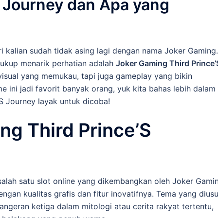
S Journey dan Apa yang
ari kalian sudah tidak asing lagi dengan nama Joker Gaming.
cukup menarik perhatian adalah
Joker Gaming Third Prince’
isual yang memukau, tapi juga gameplay yang bikin
ini jadi favorit banyak orang, yuk kita bahas lebih dalam
S Journey layak untuk dicoba!
ng Third Prince’S
salah satu slot online yang dikembangkan oleh Joker Gami
gan kualitas grafis dan fitur inovatifnya. Tema yang dius
angeran ketiga dalam mitologi atau cerita rakyat tertentu,