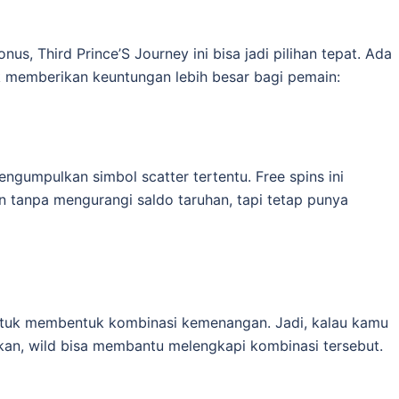
s, Third Prince’S Journey ini bisa jadi pilihan tepat. Ada
 memberikan keuntungan lebih besar bagi pemain:
engumpulkan simbol scatter tertentu. Free spins ini
tanpa mengurangi saldo taruhan, tapi tetap punya
untuk membentuk kombinasi kemenangan. Jadi, kalau kamu
kan, wild bisa membantu melengkapi kombinasi tersebut.