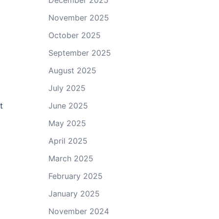
December 2025
November 2025
October 2025
September 2025
August 2025
July 2025
t
June 2025
May 2025
April 2025
March 2025
February 2025
January 2025
November 2024